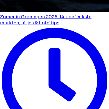
Zomer in Groningen 2026: 14 x de leukste
markten, uitjes & hoteltips