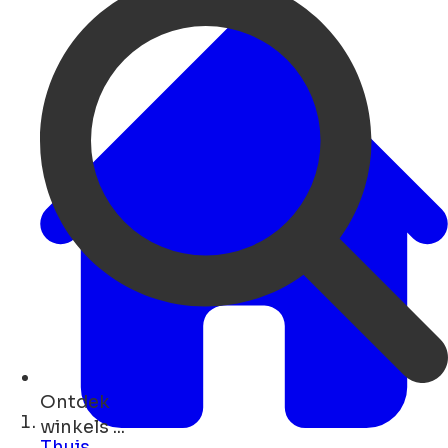
Ontdek
musea ...
Thuis