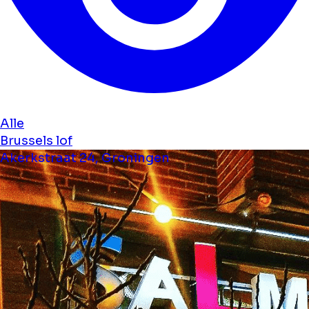
Alle
Brussels lof
Akerkstraat 24, Groningen