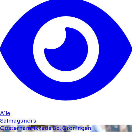
Alle
Salmagundi's
Oosterhamrikkade 8c, Groningen