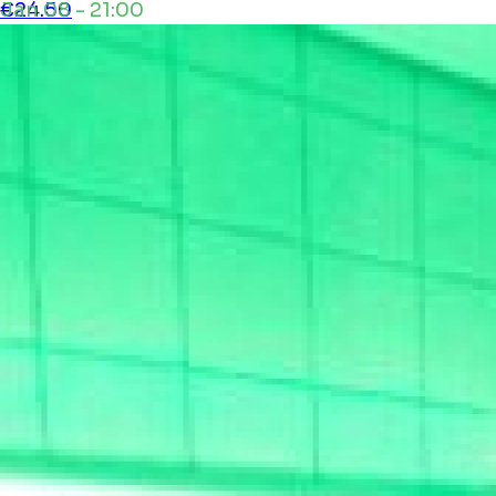
Jan 08 - 21:00
€24.50