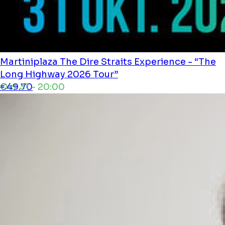
Martiniplaza
The Dire Straits Experience - “The
Long Highway 2026 Tour”
Oct 31 - 20:00
€49.70