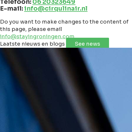
Telefoon:
‭06 20323649‬
E-mail:
info@cirqulinair.nl
Do you want to make changes to the content of
this page, please email
info@stayingroningen.com
Leaflet
|
©
Jawg
Maps
©
OpenStreetMap
Laatste nieuws en blogs
See news
+
−