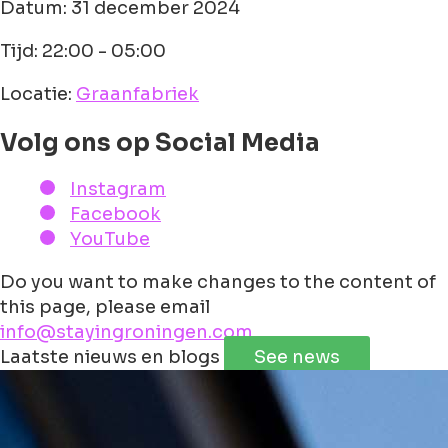
Datum: 31 december 2024
Tijd: 22:00 - 05:00
Locatie:
Graanfabriek
Volg ons op Social Media
Instagram
Facebook
YouTube
Do you want to make changes to the content of
this page, please email
info@stayingroningen.com
Leaflet
|
©
Jawg
Maps
©
OpenStreetMap
Laatste nieuws en blogs
See news
+
−