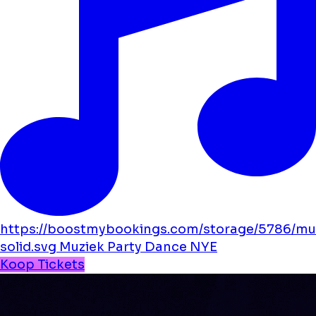
https://boostmybookings.com/storage/5786/mu
solid.svg
Muziek
Party
Dance
NYE
Koop Tickets