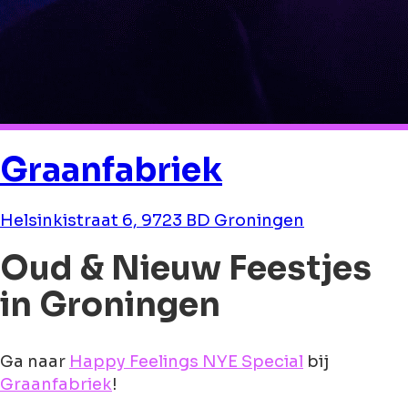
Graanfabriek
Helsinkistraat 6, 9723 BD Groningen
Oud & Nieuw Feestjes
in Groningen
Ga naar
Happy Feelings NYE Special
bij
Graanfabriek
!