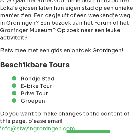
Al 20 jaar hét adres voor de leukste fietstochten.
Lokale gidsen laten hun eigen stad op een unieke
manier zien. Een dagje uit of een weekendje weg
in Groningen? Een bezoek aan het Forum of het
Groninger Museum? Op zoek naar een leuke
activiteit?
Fiets mee met een gids en ontdek Groningen!
Beschikbare Tours
Rondje Stad
E-bike Tour
Privé Tour
Groepen
Do you want to make changes to the content of
this page, please email
info@stayingroningen.com
Leaflet
|
©
Jawg
Maps
©
OpenStreetMap
contributorss