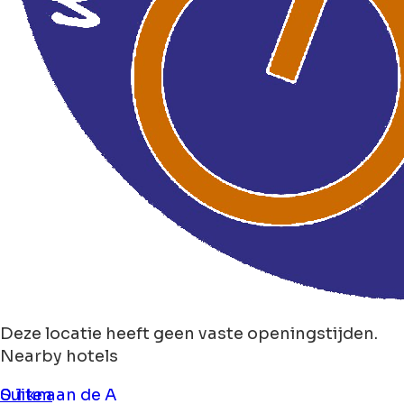
Deze locatie heeft geen vaste openingstijden.
Nearby hotels
Suite aan de A
0.1 km