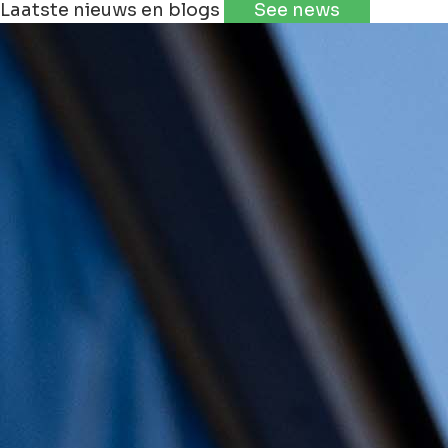
Laatste nieuws en blogs
See news
+
−