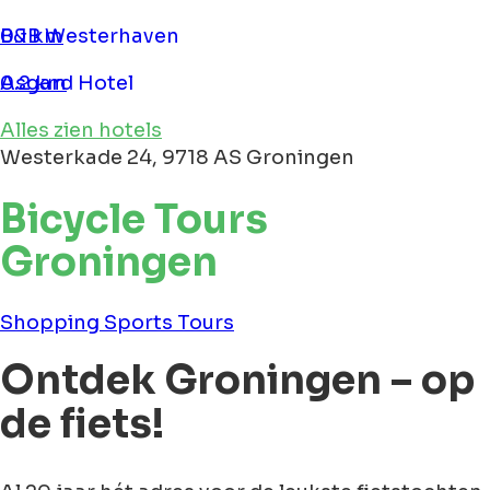
B&B Westerhaven
0.1 km
Asgard Hotel
0.2 km
Alles zien hotels
Westerkade 24, 9718 AS Groningen
Bicycle Tours
Groningen
Shopping
Sports
Tours
Ontdek Groningen – op
de fiets!