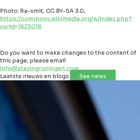
Photo: Ra-smit, CC BY-SA 3.0,
https://commons.wikimedia.org/w/index.php?
curid=1825018
Do you want to make changes to the content of
this page, please email
info@stayingroningen.com
Leaflet
|
©
Jawg
Maps
©
OpenStreetMap
contributorss
Laatste nieuws en blogs
See news
+
−