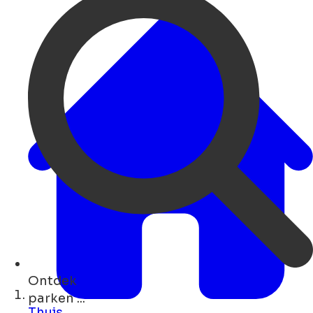
Ontdek
musea ...
Thuis