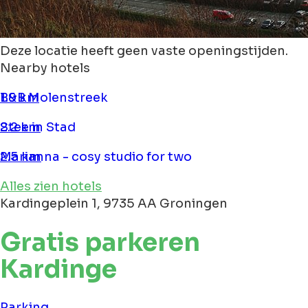
Deze locatie heeft geen vaste openingstijden.
Nearby hotels
B&B Molenstreek
1.9 km
Stee in Stad
2.2 km
Marianna - cosy studio for two
2.5 km
Alles zien hotels
Kardingeplein 1, 9735 AA Groningen
Gratis parkeren
Kardinge
Parking