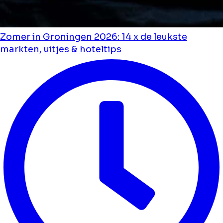
Zomer in Groningen 2026: 14 x de leukste
markten, uitjes & hoteltips