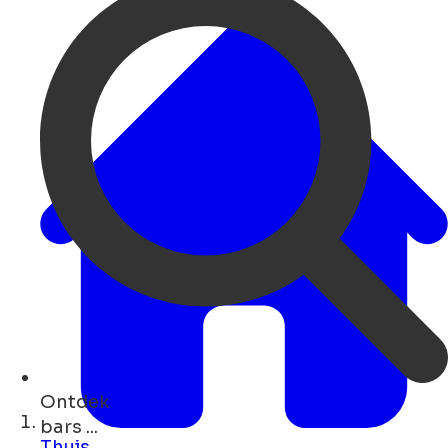
Ontdek
winkels ...
Thuis