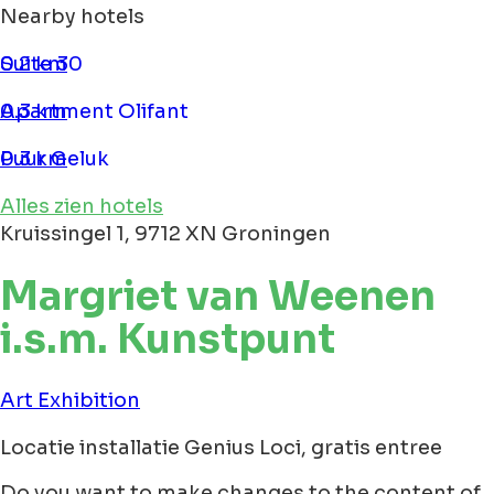
Nearby hotels
Suite 30
0.2 km
Apartment Olifant
0.3 km
Puur Geluk
0.3 km
Alles zien hotels
Kruissingel 1, 9712 XN Groningen
Margriet van Weenen
i.s.m. Kunstpunt
Art
Exhibition
Locatie installatie Genius Loci, gratis entree
Do you want to make changes to the content of