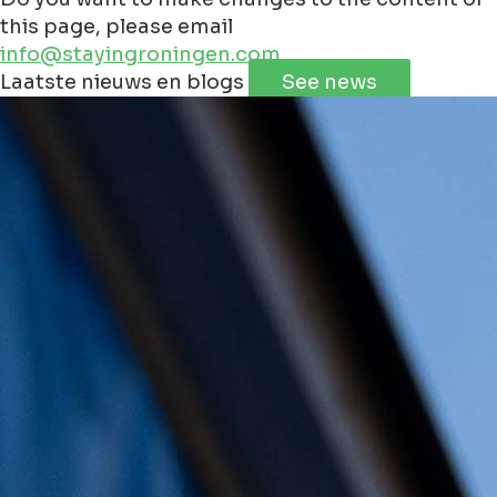
this page, please email
info@stayingroningen.com
Leaflet
|
©
Jawg
Maps
©
OpenStreetMap
contributorss
Laatste nieuws en blogs
See news
+
−