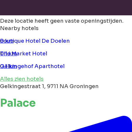
Deze locatie heeft geen vaste openingstijden.
Nearby hotels
Boutique Hotel De Doelen
0 km
The Market Hotel
0.1 km
Gelkingehof Aparthotel
0.1 km
Alles zien hotels
Gelkingestraat 1, 9711 NA Groningen
Palace