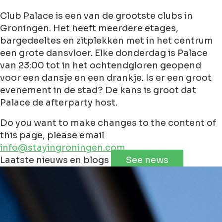
Club Palace is een van de grootste clubs in
Groningen. Het heeft meerdere etages,
bargedeeltes en zitplekken met in het centrum
een grote dansvloer. Elke donderdag is Palace
van 23:00 tot in het ochtendgloren geopend
voor een dansje en een drankje. Is er een groot
evenement in de stad? De kans is groot dat
Palace de afterparty host.
Do you want to make changes to the content of
this page, please email
info@stayingroningen.com
Leaflet
|
©
Jawg
Maps
©
OpenStreetMap
contributorss
Laatste nieuws en blogs
See news
+
−