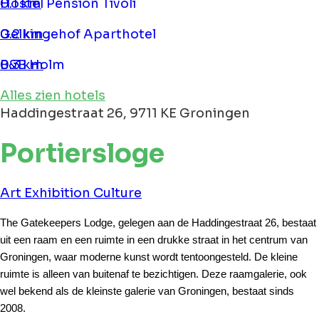
Hostel Pension Tivoli
0.1 km
Gelkingehof Aparthotel
0.2 km
B&B Holm
0.3 km
Alles zien hotels
Haddingestraat 26, 9711 KE Groningen
Portiersloge
Art
Exhibition
Culture
The Gatekeepers Lodge, gelegen aan de Haddingestraat 26, bestaat 
uit een raam en een ruimte in een drukke straat in het centrum van 
Groningen, waar moderne kunst wordt tentoongesteld. De kleine 
ruimte is alleen van buitenaf te bezichtigen. Deze raamgalerie, ook 
wel bekend als de kleinste galerie van Groningen, bestaat sinds 
2008.