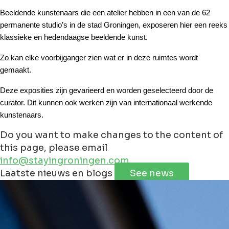
Beeldende kunstenaars die een atelier hebben in een van de 62 
permanente studio’s in de stad Groningen, exposeren hier een reeks 
klassieke en hedendaagse beeldende kunst. 
Zo kan elke voorbijganger zien wat er in deze ruimtes wordt 
gemaakt. 
Deze exposities zijn gevarieerd en worden geselecteerd door de 
curator. Dit kunnen ook werken zijn van internationaal werkende 
kunstenaars. 
Do you want to make changes to the content of
this page, please email
info@stayingroningen.com
Leaflet
|
©
Jawg
Maps
©
OpenStreetMap
contributorss
Laatste nieuws en blogs
See news
+
−