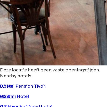
Deze locatie heeft geen vaste openingstijden.
Nearby hotels
Hostel Pension Tivoli
0.1 km
Martini Hotel
0.2 km
Gelkingehof Aparthotel
0.2 km