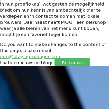
in hun proeflokaal, wat gasten de mogelijkheid
biedt om hun kennis van ambachtelijk bier te
verdiepen en in contact te komen met lokale
brouwers. Daarnaast heeft MOUT een biershop
waar je alle bieren van het menu kunt kopen,
mocht je een favoriet tegenkomen.
Do you want to make changes to the content of
this page, please email
info@stayingroningen.com
Leaflet
|
©
Jawg
Maps
©
OpenStreetMap
contributorss
Laatste nieuws en blogs
See news
+
−