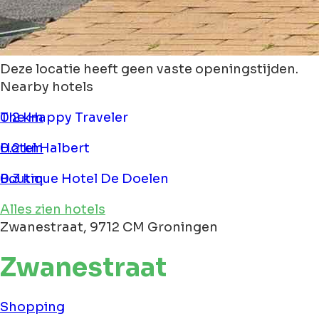
Deze locatie heeft geen vaste openingstijden.
Nearby hotels
The Happy Traveler
0.2 km
Hotel Halbert
0.2 km
Boutique Hotel De Doelen
0.3 km
Alles zien hotels
Zwanestraat, 9712 CM Groningen
Zwanestraat
Shopping