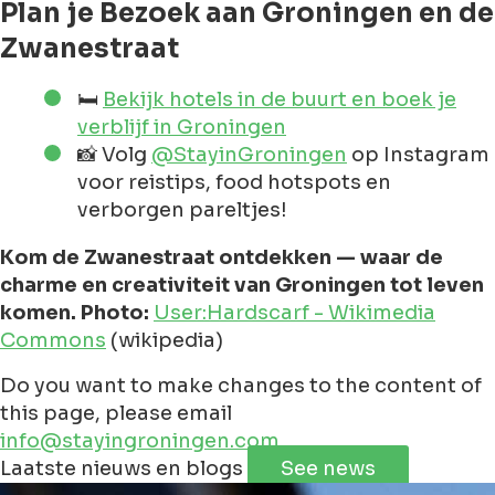
Plan je Bezoek aan Groningen en de
Zwanestraat
🛏️
Bekijk hotels in de buurt en boek je
verblijf in Groningen
📸 Volg
@StayinGroningen
op Instagram
voor reistips, food hotspots en
verborgen pareltjes!
Kom de Zwanestraat ontdekken — waar de
charme en creativiteit van Groningen tot leven
komen. Photo:
User:Hardscarf - Wikimedia
Commons
(wikipedia)
Do you want to make changes to the content of
this page, please email
info@stayingroningen.com
Leaflet
|
©
Jawg
Maps
©
OpenStreetMap
contributorss
Laatste nieuws en blogs
See news
+