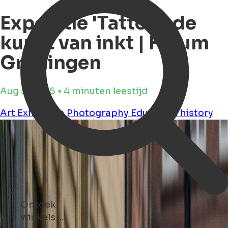
Expositie 'Tattoo', de
kunst van inkt | Forum
Groningen
Aug 5, 2025 • 4 minuten leestijd
Art
Exhibition
Photography
Education
history
Ontdek
evenementen ...