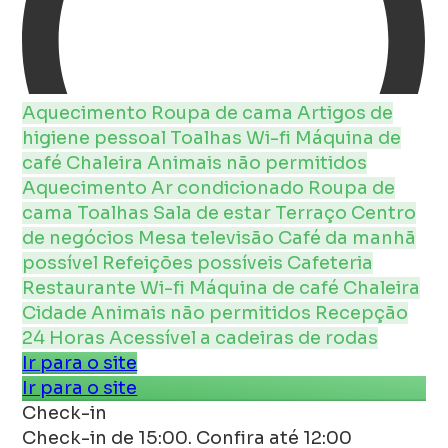
Aquecimento
Roupa de cama
Artigos de
higiene pessoal
Toalhas
Wi-fi
Máquina de
café
Chaleira
Animais não permitidos
Aquecimento
Ar condicionado
Roupa de
cama
Toalhas
Sala de estar
Terraço
Centro
de negócios
Mesa
televisão
Café da manhã
possível
Refeições possíveis
Cafeteria
Restaurante
Wi-fi
Máquina de café
Chaleira
Cidade
Animais não permitidos
Recepção
24 Horas
Acessível a cadeiras de rodas
Ir para o site
Ir para o site
Check-in
Check-in de 15:00. Confira até 12:00