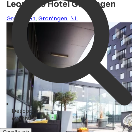
Leonardo Hotel Groningen
Groningen
,
Groningen
,
NL
Descobrir
shops ...
Open Search