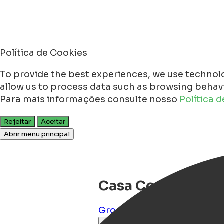
Política de Cookies
To provide the best experiences, we use technolo
allow us to process data such as browsing behavio
Para mais informações consulte nosso
Política 
Rejeitar
Aceitar
Abrir menu principal
Casa Coral - a hid
Groningen
,
Groningen
,
NL