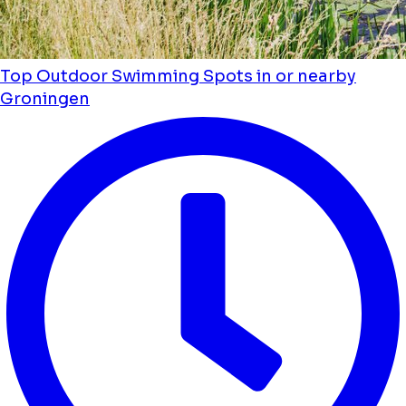
Top Outdoor Swimming Spots in or nearby
Groningen