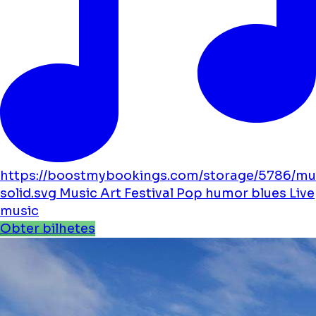
https://boostmybookings.com/storage/5786/mu
solid.svg
Music
Art
Festival
Pop
humor
blues
Live
music
Obter bilhetes