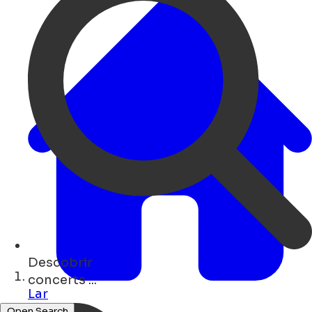
Descobrir
cafés ...
Lar
Open Search