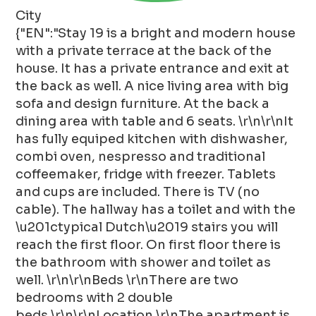
City
{"EN":"Stay 19 is a bright and modern house
with a private terrace at the back of the
house. It has a private entrance and exit at
the back as well. A nice living area with big
sofa and design furniture. At the back a
dining area with table and 6 seats. \r\n\r\nIt
has fully equiped kitchen with dishwasher,
combi oven, nespresso and traditional
coffeemaker, fridge with freezer. Tablets
and cups are included. There is TV (no
cable). The hallway has a toilet and with the
\u201ctypical Dutch\u2019 stairs you will
reach the first floor. On first floor there is
the bathroom with shower and toilet as
well. \r\n\r\nBeds \r\nThere are two
bedrooms with 2 double
beds.\r\n\r\nLocation \r\nThe apartment is