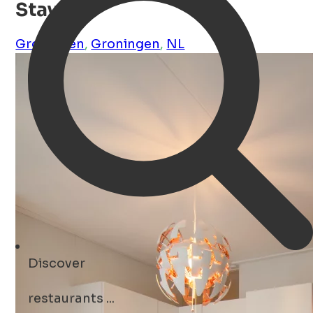
Stay 19
Groningen
,
Groningen
,
NL
Discover
restaurants ...
monuments ...