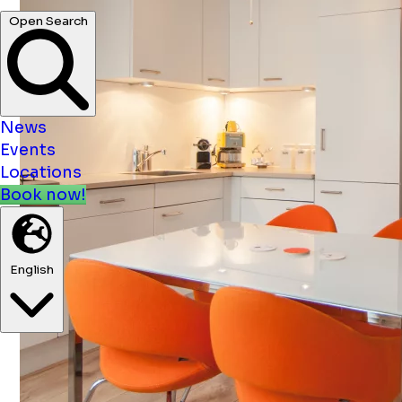
Open Search
News
Events
Locations
Book now!
English