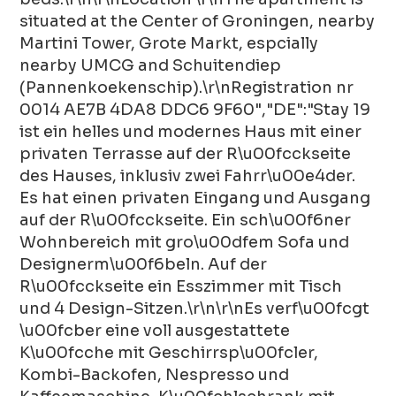
situated at the Center of Groningen, nearby
Martini Tower, Grote Markt, espcially
nearby UMCG and Schuitendiep
(Pannenkoekenschip).\r\nRegistration nr
0014 AE7B 4DA8 DDC6 9F60","DE":"Stay 19
ist ein helles und modernes Haus mit einer
privaten Terrasse auf der R\u00fcckseite
des Hauses, inklusiv zwei Fahrr\u00e4der.
Es hat einen privaten Eingang und Ausgang
auf der R\u00fcckseite. Ein sch\u00f6ner
Wohnbereich mit gro\u00dfem Sofa und
Designerm\u00f6beln. Auf der
R\u00fcckseite ein Esszimmer mit Tisch
und 4 Design-Sitzen.\r\n\r\nEs verf\u00fcgt
\u00fcber eine voll ausgestattete
K\u00fcche mit Geschirrsp\u00fcler,
Kombi-Backofen, Nespresso und