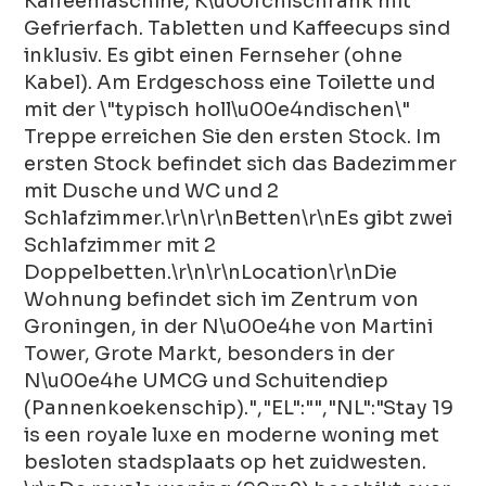
Kaffeemaschine, K\u00fchlschrank mit
Gefrierfach. Tabletten und Kaffeecups sind
inklusiv. Es gibt einen Fernseher (ohne
Kabel). Am Erdgeschoss eine Toilette und
mit der \"typisch holl\u00e4ndischen\"
Treppe erreichen Sie den ersten Stock. Im
ersten Stock befindet sich das Badezimmer
mit Dusche und WC und 2
Schlafzimmer.\r\n\r\nBetten\r\nEs gibt zwei
Schlafzimmer mit 2
Doppelbetten.\r\n\r\nLocation\r\nDie
Wohnung befindet sich im Zentrum von
Groningen, in der N\u00e4he von Martini
Tower, Grote Markt, besonders in der
N\u00e4he UMCG und Schuitendiep
(Pannenkoekenschip).","EL":"","NL":"Stay 19
is een royale luxe en moderne woning met
besloten stadsplaats op het zuidwesten.