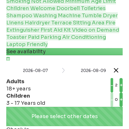
Smoking Not Allowed
Minimum Age Limit
Children Welcome
Doorbell
Toiletries
Shampoo
Washing Machine
Tumble Dryer
Linens
Hairdryer
Terrace
Sitting Area
Fire
Extinguisher
First Aid Kit
Video on Demand
Toaster
Paid Parking
Air Conditioning
Laptop Friendly
See availability
2026-08-07
2026-08-09
Adults
-
+
18+ years
Children
-
+
3 - 17 Years old
Please select other dates