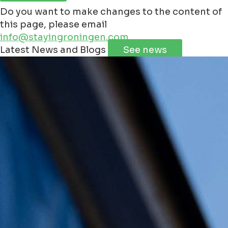
Do you want to make changes to the content of
this page, please email
info@stayingroningen.com
Leaflet
|
©
Jawg
Maps
©
OpenStreetMap
Latest News and Blogs
See news
+
−