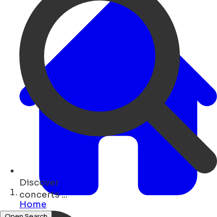
Discover
bars ...
Home
Open Search