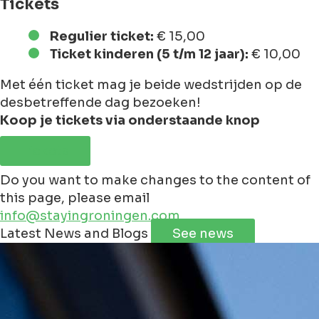
Tickets
Regulier ticket:
€ 15,00
Ticket kinderen (5 t/m 12 jaar):
€ 10,00
Met één ticket mag je beide wedstrijden op de
desbetreffende dag bezoeken!
Koop je tickets via onderstaande knop
Tickets
Do you want to make changes to the content of
this page, please email
info@stayingroningen.com
Leaflet
|
©
Jawg
Maps
©
OpenStreetMap
Latest News and Blogs
See news
+
−