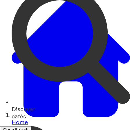
Discover
events ...
Home
Open Search