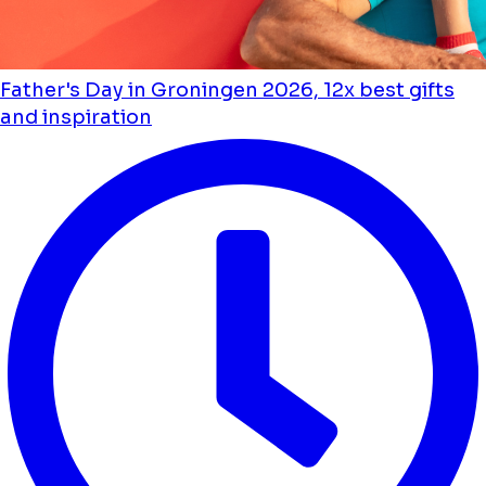
Father's Day in Groningen 2026, 12x best gifts
and inspiration