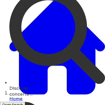
Discover
shops ...
Home
Open Search