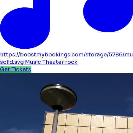
https://boostmybookings.com/storage/5786/mu
solid.svg
Music
Theater
rock
Get Tickets