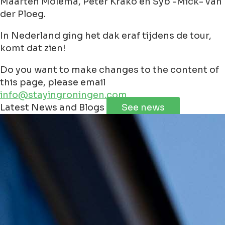
Maarten Molema, Peter Krako én Syb -Mick- van
der Ploeg.
In Nederland ging het dak eraf tijdens de tour,
komt dat zien!
Do you want to make changes to the content of
this page, please email
info@stayingroningen.com
Leaflet
|
©
Jawg
Maps
©
OpenStreetMap
Latest News and Blogs
See news
+
−