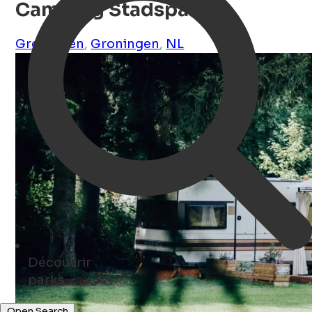
Camping Stadspark
Groningen
,
Groningen
,
NL
Découvrir
museums ...
Open Search