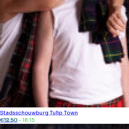
Stadsschouwburg
Tulip Town
Oct 10 - 18:15
€12.50