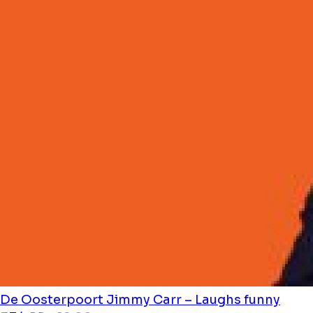
De Oosterpoort
Jimmy Carr – Laughs funny