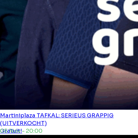
Martiniplaza
TAFKAL: SERIEUS GRAPPIG
(UITVERKOCHT)
05 Nov - 20:00
Gratuit!