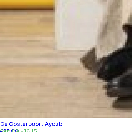
De Oosterpoort
Ayoub
Sep 09 - 18:15
€15.00