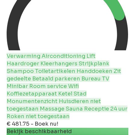
Verwarming
Airconditioning
Lift
Haardroger
Kleerhangers
Strijkplank
Shampoo
Toiletartikelen
Handdoeken
Zit
gedeelte
Betaald parkeren
Bureau
TV
Minibar
Room service
Wifi
Koffiezetapparaat
Ketel
Stad
Monumentenzicht
Huisdieren niet
toegestaan
Massage
Sauna
Receptie 24 uur
Roken niet toegestaan
€ 481.75 - Boek nu!
Bekijk beschikbaarheid