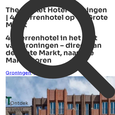
The Market Hotel Groningen
| 4-Sterrenhotel op de Grote
Markt
4-sterrenhotel in het hart
van Groningen – direct aan
de Grote Markt, naast de
Martinitoren
Groningen
,
Groningen
,
NL
Ontdek
hotels ...