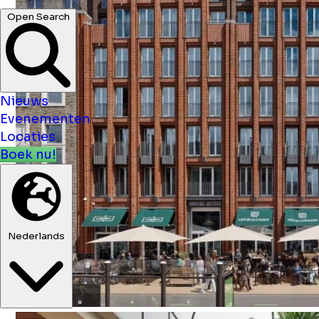
Open Search
Nieuws
Evenementen
Locaties
Boek nu!
Nederlands