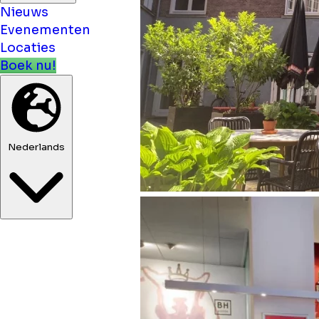
Nieuws
Evenementen
Locaties
Boek nu!
Nederlands