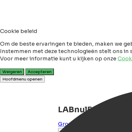
Cookie beleid
Om de beste ervaringen te bieden, maken we geb
Instemmen met deze technologieën stelt ons in s
Voor meer informatie kunt u kijken op onze
Cooki
Weigeren
Accepteren
Hoofdmenu openen
LABnul50 self che
Groningen
,
Groningen
,
NL