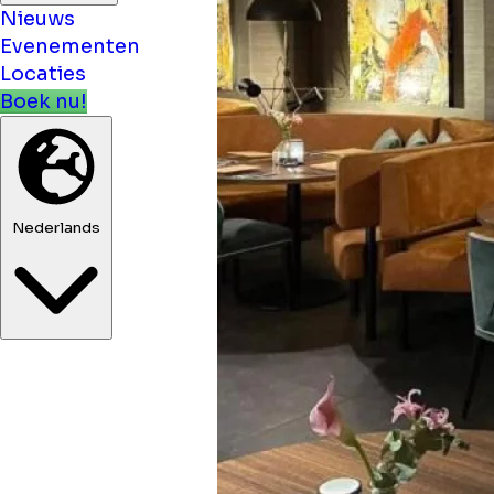
Nieuws
Evenementen
Locaties
Boek nu!
Nederlands