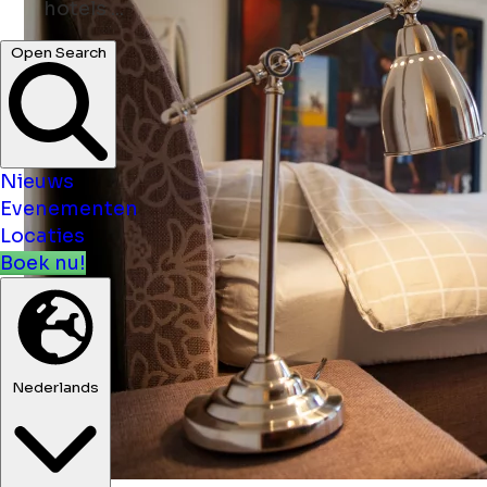
Open Search
Nieuws
Evenementen
Locaties
Boek nu!
Nederlands