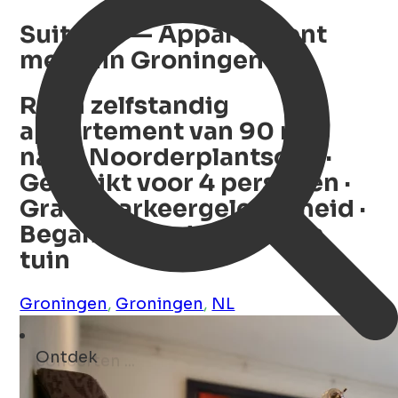
Suite 30 — Appartement
met tuin Groningen
Ruim zelfstandig
appartement van 90 m²
nabij Noorderplantsoen ·
Geschikt voor 4 personen ·
Gratis parkeergelegenheid ·
Begane grond met eigen
tuin
Groningen
,
Groningen
,
NL
Ontdek
kunst ...