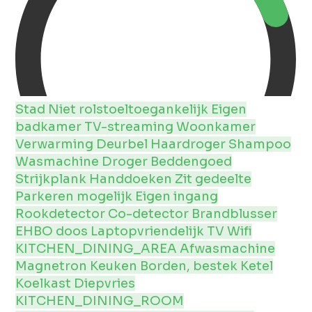
Stad
Niet rolstoeltoegankelijk
Eigen
badkamer
TV-streaming
Woonkamer
Verwarming
Deurbel
Haardroger
Shampoo
Wasmachine
Droger
Beddengoed
Strijkplank
Handdoeken
Zit gedeelte
Parkeren mogelijk
Eigen ingang
Rookdetector
Co-detector
Brandblusser
EHBO doos
Laptopvriendelijk
TV
Wifi
KITCHEN_DINING_AREA
Afwasmachine
Magnetron
Keuken
Borden, bestek
Ketel
Koelkast
Diepvries
KITCHEN_DINING_ROOM