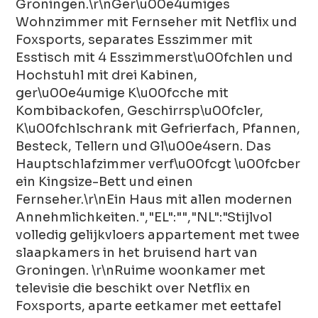
Groningen.\r\nGer\u00e4umiges
Wohnzimmer mit Fernseher mit Netflix und
Foxsports, separates Esszimmer mit
Esstisch mit 4 Esszimmerst\u00fchlen und
Hochstuhl mit drei Kabinen,
ger\u00e4umige K\u00fcche mit
Kombibackofen, Geschirrsp\u00fcler,
K\u00fchlschrank mit Gefrierfach, Pfannen,
Besteck, Tellern und Gl\u00e4sern. Das
Hauptschlafzimmer verf\u00fcgt \u00fcber
ein Kingsize-Bett und einen
Fernseher.\r\nEin Haus mit allen modernen
Annehmlichkeiten.","EL":"","NL":"Stijlvol
volledig gelijkvloers appartement met twee
slaapkamers in het bruisend hart van
Groningen. \r\nRuime woonkamer met
televisie die beschikt over Netflix en
Foxsports, aparte eetkamer met eettafel