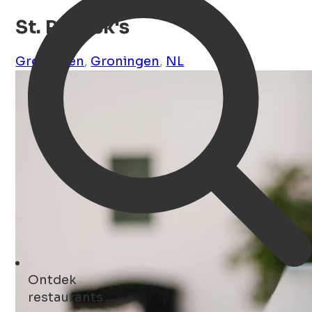
St. Patrick's
Groningen
,
Groningen
,
NL
Ontdek
hotels ...