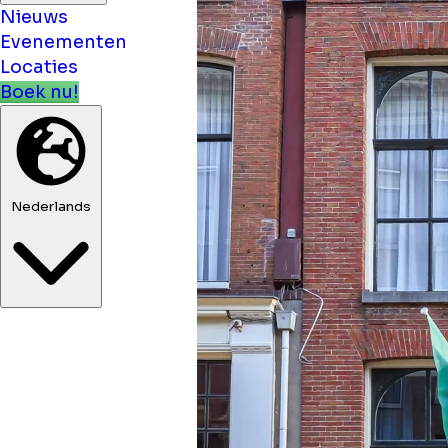
Nieuws
Evenementen
Locaties
Boek nu!
Nederlands