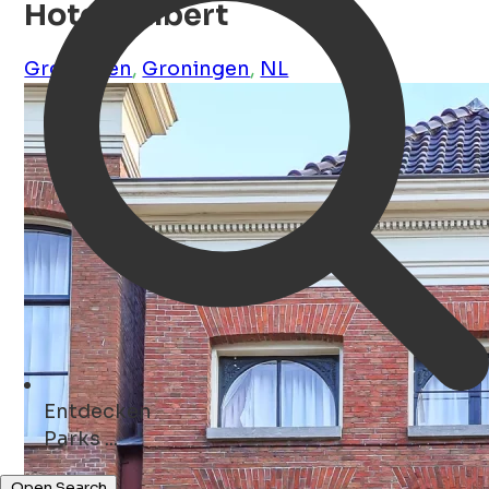
Hotel Halbert
Groningen
,
Groningen
,
NL
Entdecken
Geschäfte ...
Open Search