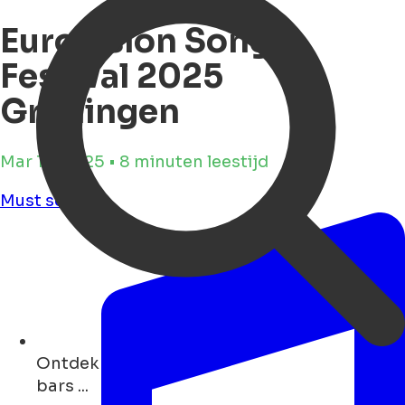
Eurovision Song
Festival 2025
Groningen
Mar 14, 2025 • 8 minuten leestijd
Must see
Ontdek
bars ...