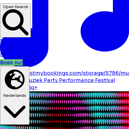
cafés ...
Open Search
Nieuws
Evenementen
Locaties
Boek nu!
https://boostmybookings.com/storage/5786/mu
solid.svg
Muziek
Party
Performance
Festival
Dance
lhbtiq+
Nederlands