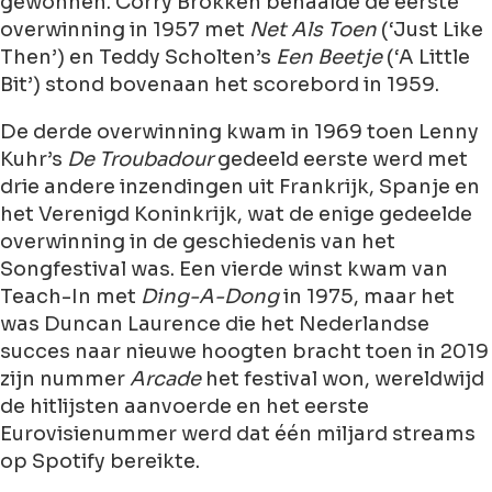
gewonnen. Corry Brokken behaalde de eerste
overwinning in 1957 met
Net Als Toen
(‘Just Like
Then’) en Teddy Scholten’s
Een Beetje
(‘A Little
Bit’) stond bovenaan het scorebord in 1959.
De derde overwinning kwam in 1969 toen Lenny
Kuhr’s
De Troubadour
gedeeld eerste werd met
drie andere inzendingen uit Frankrijk, Spanje en
het Verenigd Koninkrijk, wat de enige gedeelde
overwinning in de geschiedenis van het
Songfestival was. Een vierde winst kwam van
Teach-In met
Ding-A-Dong
in 1975, maar het
was Duncan Laurence die het Nederlandse
succes naar nieuwe hoogten bracht toen in 2019
zijn nummer
Arcade
het festival won, wereldwijd
de hitlijsten aanvoerde en het eerste
Eurovisienummer werd dat één miljard streams
op Spotify bereikte.