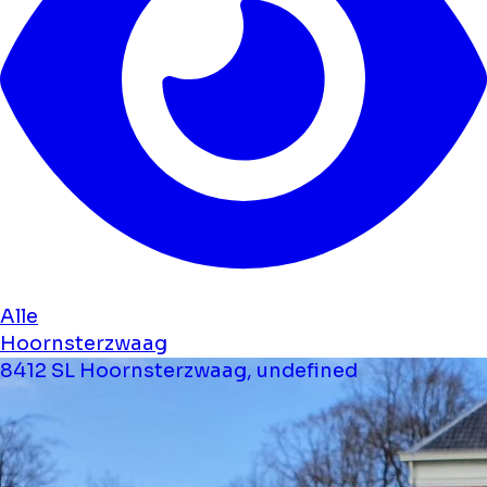
Alle
Hoornsterzwaag
8412 SL Hoornsterzwaag, undefined