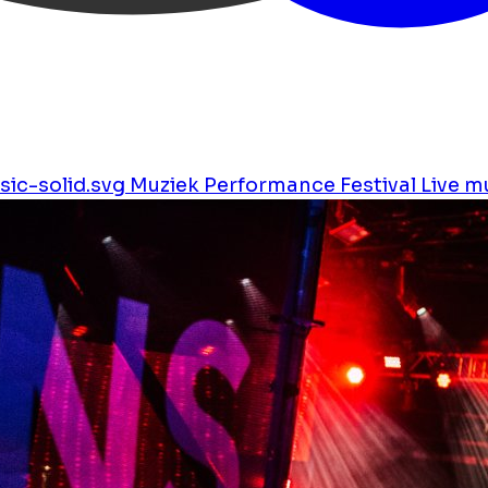
ic-solid.svg
Muziek
Performance
Festival
Live m