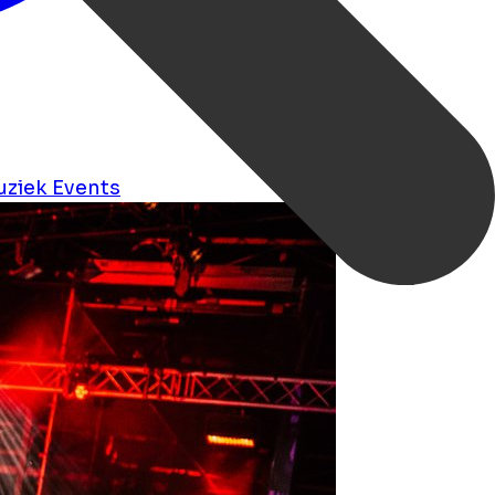
uziek
Events