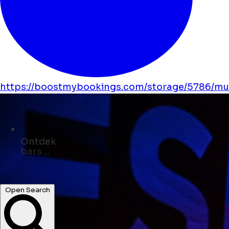
https://boostmybookings.com/storage/5786/mus
Ontdek
kunst ...
Open Search