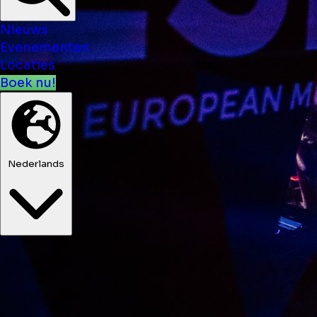
Nieuws
Evenementen
Locaties
Boek nu!
Nederlands