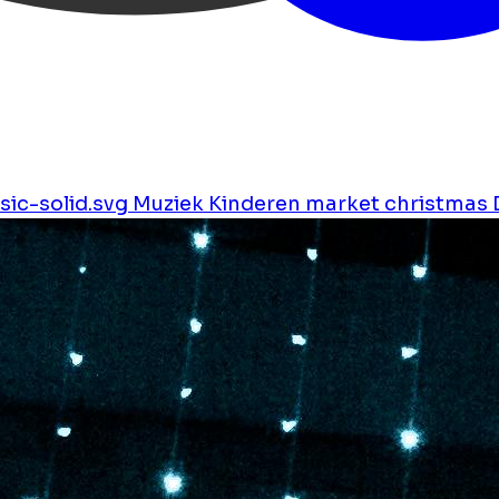
ic-solid.svg
Muziek
Kinderen
market
christmas