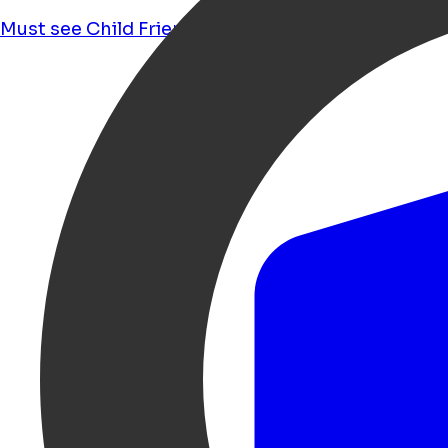
Must see
Child Friendly
Food