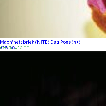
Machinefabriek (NITE)
Dag Poes (4+)
Oct 14 - 12:00
€15.00