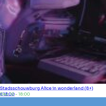
Stadsschouwburg
Alice in wonderland (8+)
Dec 12 - 18:00
€13.00