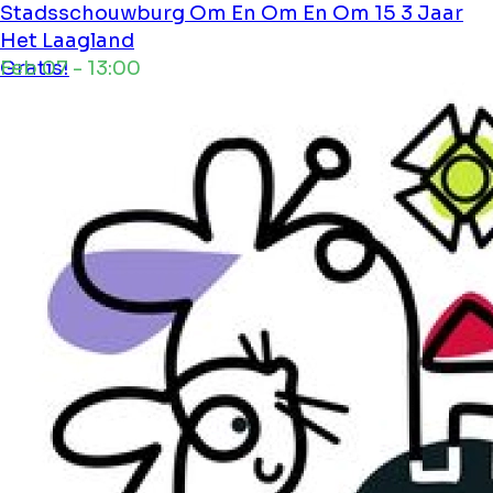
Stadsschouwburg
Om En Om En Om 15 3 Jaar
Het Laagland
Feb 07 - 13:00
Gratis!