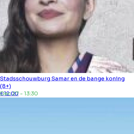
Stadsschouwburg
Samar en de bange koning
(8+)
Dec 27 - 13:30
€12.00