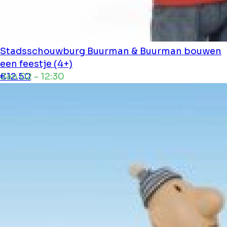
Stadsschouwburg
Buurman & Buurman bouwen
een feestje (4+)
Jan 02 - 12:30
€12.50