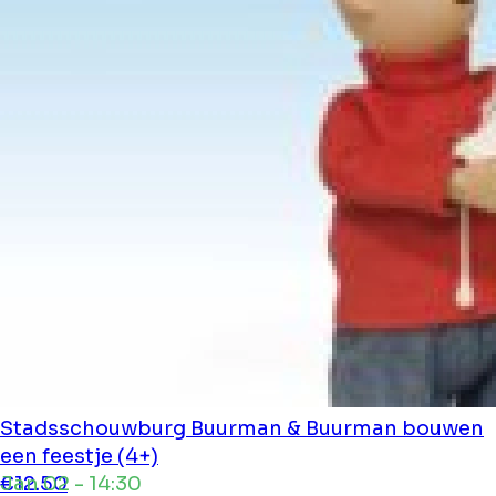
Stadsschouwburg
Buurman & Buurman bouwen
een feestje (4+)
Jan 02 - 14:30
€12.50