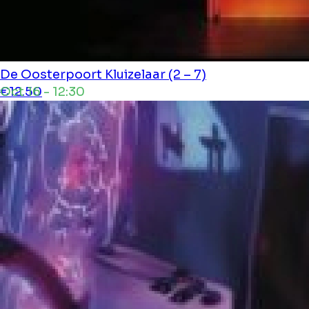
De Oosterpoort
Kluizelaar (2 – 7)
Oct 16 - 12:30
€12.50