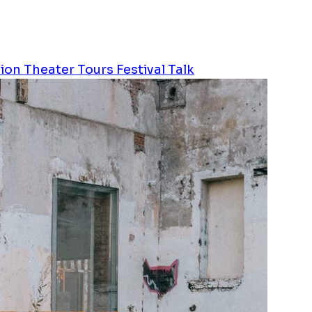
tion
Theater
Tours
Festival
Talk