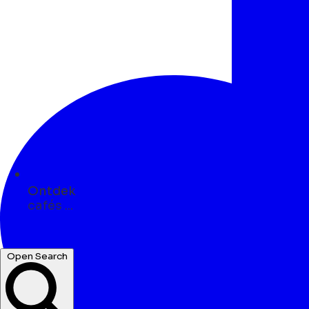
Ontdek
parken ...
winkels ...
Open Search