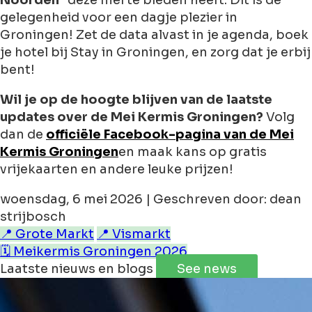
Noorden"
deze mei te bieden heeft. Dit is dé
gelegenheid voor een dagje plezier in
Groningen! Zet de data alvast in je agenda, boek
je hotel bij Stay in Groningen, en zorg dat je erbij
bent!
Wil je op de hoogte blijven van de laatste
updates over de Mei Kermis Groningen?
Volg
dan de
officiële Facebook-pagina van de Mei
Kermis Groningen
en maak kans op gratis
vrijekaarten en andere leuke prijzen!
woensdag, 6 mei 2026 | Geschreven door: dean
strijbosch
📍 Grote Markt
📍 Vismarkt
🗓️ Meikermis Groningen 2026
Laatste nieuws en blogs
See news