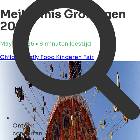
Meikermis Groningen
2026
May 6, 2026 • 8 minuten leestijd
Child Friendly
Food
Kinderen
Fair
Ontdek
monumenten ...