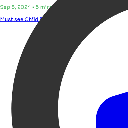
Sep 8, 2024 • 5 minuten leestijd
Must see
Child Friendly
Dogfriendly