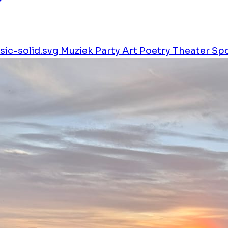
ic-solid.svg
Muziek
Party
Art
Poetry
Theater
Sp