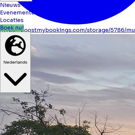
Nieuws
Evenementen
Locaties
Boek nu!
https://boostmybookings.com/storage/5786/mus
Nederlands