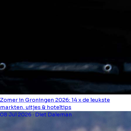
Zomer in Groningen 2026: 14 x de leukste
markten, uitjes & hoteltips
08 Jul 2026 · Diet Daleman