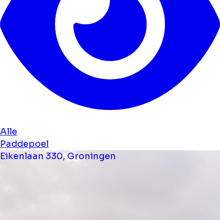
Alle
Paddepoel
Eikenlaan 330, Groningen