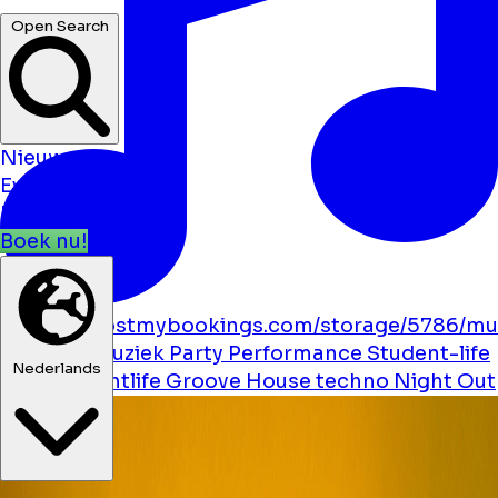
hotels ...
Open Search
Nieuws
Evenementen
Locaties
Boek nu!
https://boostmybookings.com/storage/5786/mu
solid.svg
Muziek
Party
Performance
Student-life
Dance
Nightlife
Groove
House
techno
Night Out
Nederlands