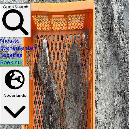
Open Search
Nieuws
Evenementen
Locaties
Boek nu!
Nederlands