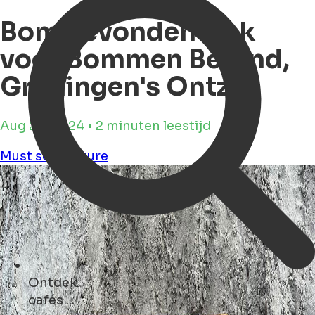
Bom gevonden vlak
voor Bommen Berend,
Groningen's Ontzet
Aug 28, 2024 • 2 minuten leestijd
Must see
Culture
Ontdek
parken ...