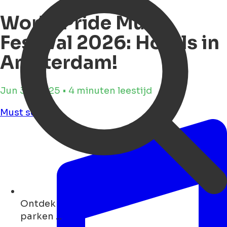
World Pride Music
Festival 2026: Hotels in
Amsterdam!
Jun 30, 2025 • 4 minuten leestijd
Must see
Ontdek
cafés ...