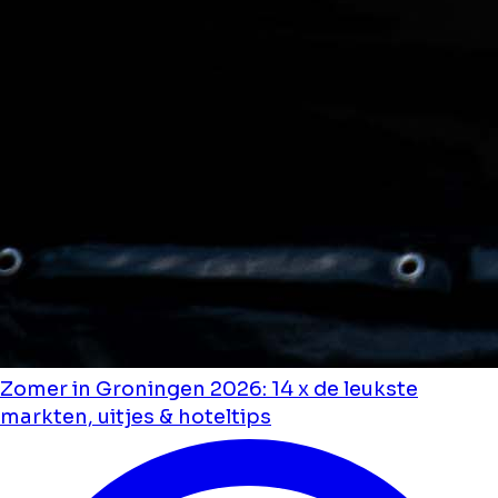
Zomer in Groningen 2026: 14 x de leukste
markten, uitjes & hoteltips