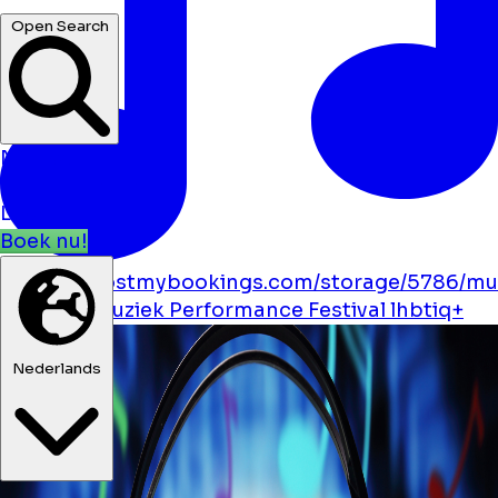
Open Search
Nieuws
Evenementen
Locaties
Boek nu!
https://boostmybookings.com/storage/5786/mu
solid.svg
Muziek
Performance
Festival
lhbtiq+
Nederlands