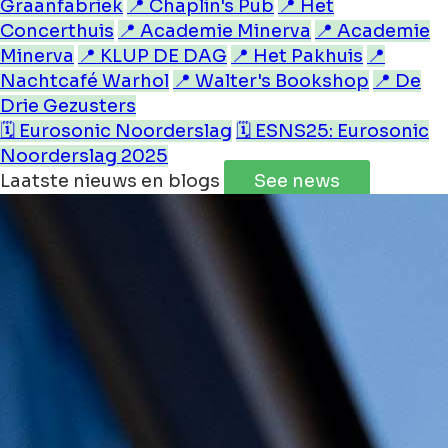
Graanfabriek
📍 Chaplin's Pub
📍 Het
Concerthuis
📍 Academie Minerva
📍 Academie
Minerva
📍 KLUP DE DAG
📍 Het Pakhuis
📍
Nachtcafé Warhol
📍 Walter's Bookshop
📍 De
Drie Gezusters
🗓️ Eurosonic Noorderslag
🗓️ ESNS25: Eurosonic
Noorderslag 2025
Laatste nieuws en blogs
See news