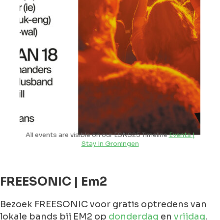
All events are visible on our ESNS25 Timeline
Events |
Stay In Groningen
FREESONIC | Em2
Bezoek FREESONIC voor gratis optredens van
lokale bands bij EM2 op
donderdag
en
vrijdag
.