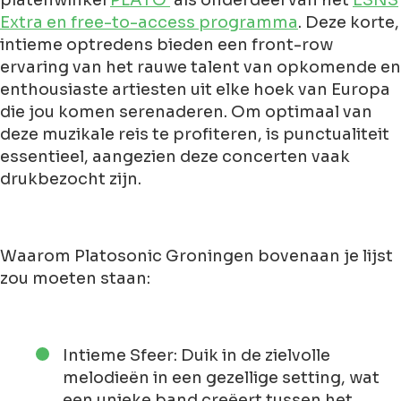
platenwinkel
PLATO
als onderdeel van het
ESNS
Extra en free-to-access programma
. Deze korte,
intieme optredens bieden een front-row
ervaring van het rauwe talent van opkomende en
enthousiaste artiesten uit elke hoek van Europa
die jou komen serenaderen. Om optimaal van
deze muzikale reis te profiteren, is punctualiteit
essentieel, aangezien deze concerten vaak
drukbezocht zijn.
Waarom Platosonic Groningen bovenaan je lijst
zou moeten staan:
Intieme Sfeer: Duik in de zielvolle
melodieën in een gezellige setting, wat
een unieke band creëert tussen het