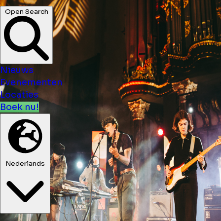
Open Search
Nieuws
Evenementen
Locaties
Boek nu!
Nederlands