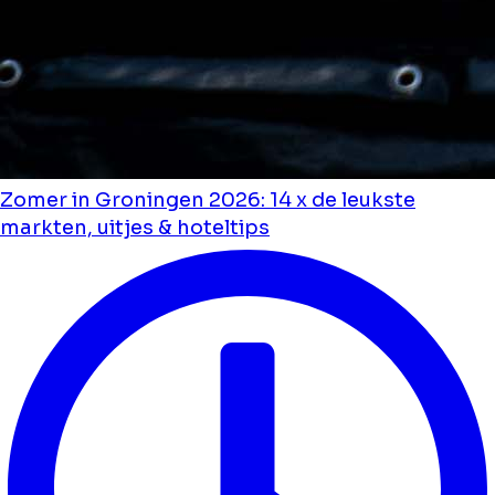
Zomer in Groningen 2026: 14 x de leukste
markten, uitjes & hoteltips