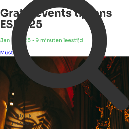
Gratis events tijdens
ESNS25
Jan 8, 2025 • 9 minuten leestijd
Must see
Ontdek
parken ...