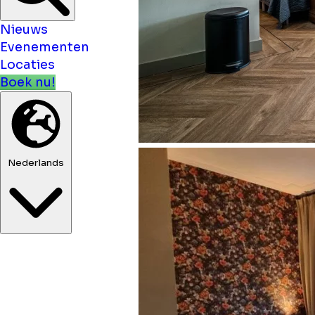
Nieuws
Evenementen
Locaties
Boek nu!
Nederlands