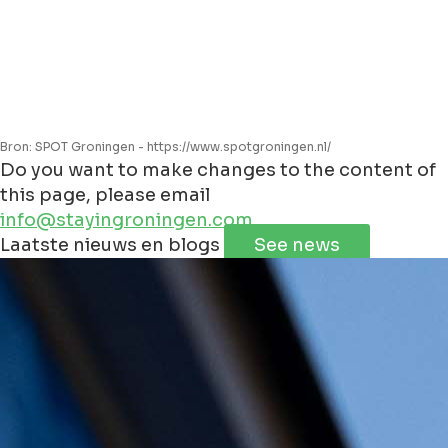
Bron: SPOT Groningen - https://www.spotgroningen.nl/
Do you want to make changes to the content of
this page, please email
info@stayingroningen.com
Leaflet
|
©
Jawg
Maps
©
OpenStreetMap
Laatste nieuws en blogs
See news
+
−