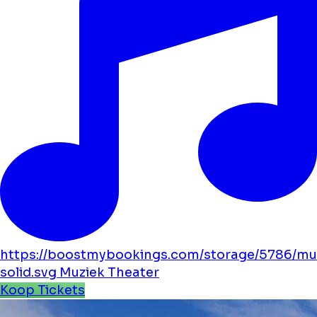
https://boostmybookings.com/storage/5786/mu
solid.svg
Muziek
Theater
Koop Tickets