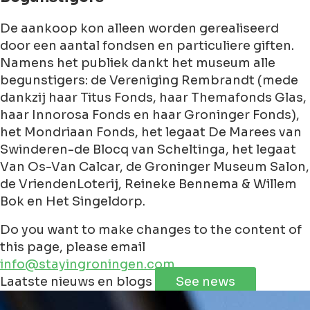
De aankoop kon alleen worden gerealiseerd
door een aantal fondsen en particuliere giften.
Namens het publiek dankt het museum alle
begunstigers: de Vereniging Rembrandt (mede
dankzij haar Titus Fonds, haar Themafonds Glas,
haar Innorosa Fonds en haar Groninger Fonds),
het Mondriaan Fonds, het legaat De Marees van
Swinderen-de Blocq van Scheltinga, het legaat
Van Os-Van Calcar, de Groninger Museum Salon,
de VriendenLoterij, Reineke Bennema & Willem
Bok en Het Singeldorp.
Do you want to make changes to the content of
this page, please email
info@stayingroningen.com
Leaflet
|
©
Jawg
Maps
©
OpenStreetMap
Laatste nieuws en blogs
See news
+