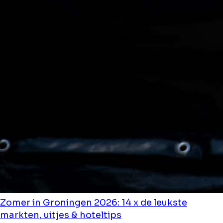
Zomer in Groningen 2026: 14 x de leukste
markten, uitjes & hoteltips