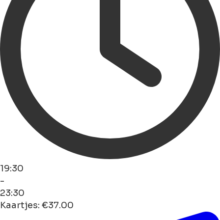
19:30
-
23:30
Kaartjes: €37.00