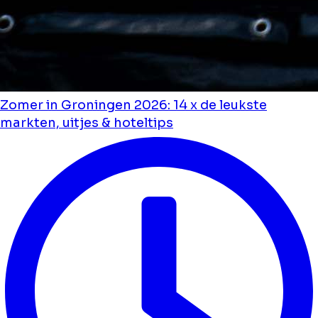
Zomer in Groningen 2026: 14 x de leukste
markten, uitjes & hoteltips