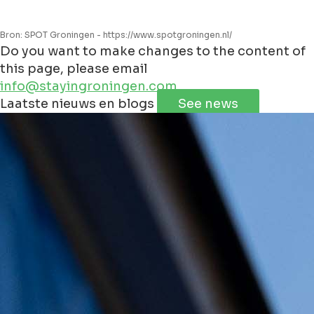
Bron: SPOT Groningen - https://www.spotgroningen.nl/
Do you want to make changes to the content of
this page, please email
info@stayingroningen.com
Leaflet
|
©
Jawg
Maps
©
OpenStreetMap
Laatste nieuws en blogs
See news
+
−