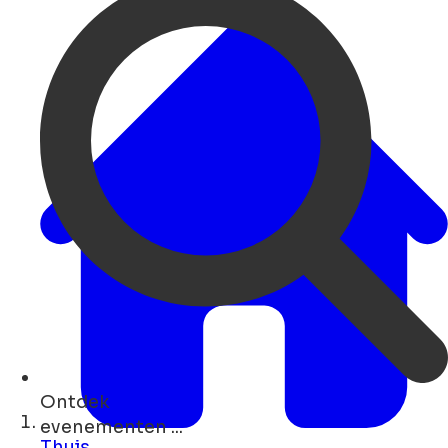
Ontdek
winkels ...
Thuis