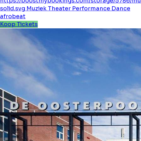
https://boostmybookings.com/storage/5786/mu
solid.svg
Muziek
Theater
Performance
Dance
afrobeat
Koop Tickets