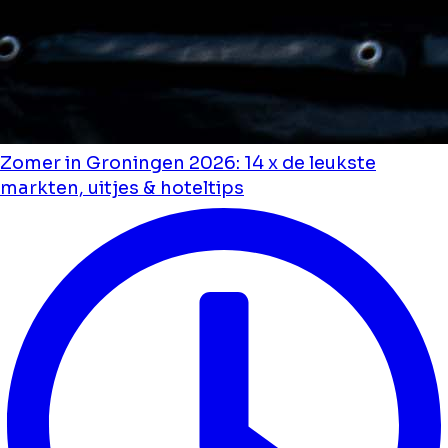
Zomer in Groningen 2026: 14 x de leukste
markten, uitjes & hoteltips