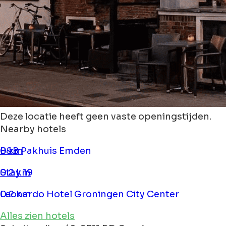
Deze locatie heeft geen vaste openingstijden.
Nearby hotels
B&B Pakhuis Emden
0 km
Stay 19
0.2 km
Leonardo Hotel Groningen City Center
0.2 km
Alles zien hotels