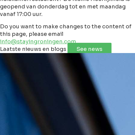
geopend van donderdag tot en met maandag
vanaf 17:00 uur.
Do you want to make changes to the content of
this page, please email
info@stayingroningen.com
Leaflet
|
©
Jawg
Maps
©
OpenStreetMap
contributorss
Laatste nieuws en blogs
See news
+
−