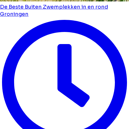
De Beste Buiten Zwemplekken in en rond
Groningen