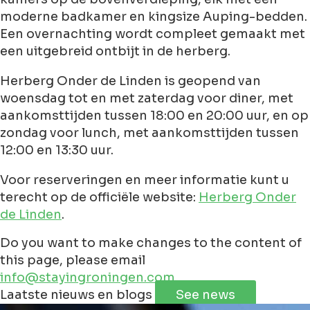
moderne badkamer en kingsize Auping-bedden.
Een overnachting wordt compleet gemaakt met
een uitgebreid ontbijt in de herberg.
Herberg Onder de Linden is geopend van
woensdag tot en met zaterdag voor diner, met
aankomsttijden tussen 18:00 en 20:00 uur, en op
zondag voor lunch, met aankomsttijden tussen
12:00 en 13:30 uur.
Voor reserveringen en meer informatie kunt u
terecht op de officiële website:
Herberg Onder
de Linden
.
Do you want to make changes to the content of
this page, please email
info@stayingroningen.com
Leaflet
|
©
Jawg
Maps
©
OpenStreetMap
contributorss
Laatste nieuws en blogs
See news
+