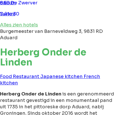
B&B De Zwerver
6.6 km
Suite 30
7.4 km
Alles zien hotels
Burgemeester van Barneveldweg 3, 9831 RD
Aduard
Herberg Onder de
Linden
Food
Restaurant
Japanese kitchen
French
kitchen
Herberg Onder de Linden
is een gerenommeerd
restaurant gevestigd in een monumentaal pand
uit 1735 in het pittoreske dorp Aduard, nabij
Groningen. Sinds oktober 2016 wordt het