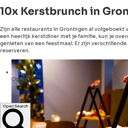
10x Kerstbrunch in Gro
Zijn alle restaurants in Groningen al volgeboek
een heerlijk kerstdiner met je familie, kun je ov
genieten van een feestmaal. Er zijn verschillen
reserveren.
Ontdek
hotels ...
monumenten ...
Open Search