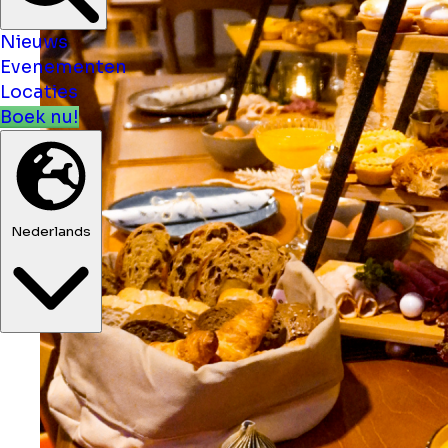
Nieuws
Evenementen
Locaties
Boek nu!
Nederlands