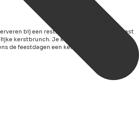
serveren bij een restaurant in Groningen. Naast
elijke kerstbrunch. Je kunt uitslapen en daarna
jdens de feestdagen een kerstbrunch kunt