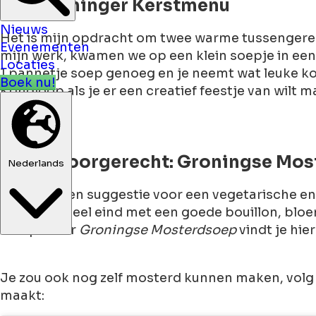
Het Groninger Kerstmenu
Nieuws
Evenementen
Het is mijn opdracht om twee warme tussengerec
Locaties
mijn werk, kwamen we op een klein soepje in een
Boek nu!
1 pannetje soep genoeg en je neemt wat leuke koff
Kringloop als je er een creatief feestje van wilt 
Nederlands
Warm voorgerecht: Groningse Mos
We doen een suggestie voor een vegetarische en 
komt een heel eind met een goede bouillon, blo
recept voor
Groningse Mosterdsoep
vindt je hier
Je zou ook nog zelf mosterd kunnen maken, volg
maakt: