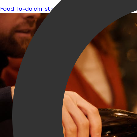
Food
To-do
christmas