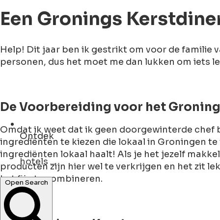
Een Gronings Kerstdine
Help! Dit jaar ben ik gestrikt om voor de familie
personen, dus het moet me dan lukken om iets le
De Voorbereiding voor het Gronings
Omdat ik weet dat ik geen doorgewinterde chef be
Ontdek
ingrediënten te kiezen die lokaal in Groningen te 
hotels ...
ingrediënten lokaal haalt! Als je het jezelf makke
producten zijn hier wel te verkrijgen en het zit
Open Search
het fijn te combineren.