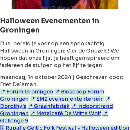
Bekijk TheHappyTraveler.nl
Halloween Evenementen in
Groningen
Dus, bereid je voor op een spookachtig
Halloween in Groningen: Vier de Griezels! We
hopen dat onze lijst je heeft geïnspireerd om
iedereen de stuipen op het lijf te jagen!
maandag, 14 oktober 2024 | Geschreven door:
Diet Daleman
📍 Forum Groningen
📍 Bioscoop Forum
Groningen
📍 EM2 evenemententerrein
📍
Dorothy's
📍 Graanfabriek
📍 Indoorstrand
Groningen
📍 Metalcafé De Witte Wolf
📍
Gelkinge 9
🗓️ Rapalje Celtic Folk Festival - Halloween edition