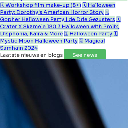
🗓️ Workshop film make-up (8+)
🗓️ Halloween
Party: Dorothy's American Horror Story
🗓️
Gopher Halloween Party | de Drie Gezusters
🗓️
Crater X Skamele 180.3 Halloween with Prolix,
Disphonia, Kaira & More
🗓️ Halloween Party
🗓️
Mystic Moon Halloween Party
🗓️ Magical
Samhain 2024
Laatste nieuws en blogs
See news