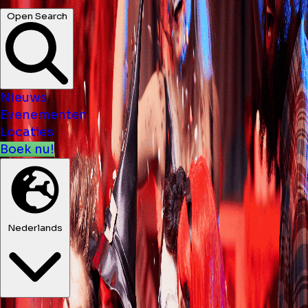
Open Search
Nieuws
Evenementen
Locaties
Boek nu!
Nederlands