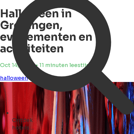
Halloween in
Groningen,
evenementen en
activiteiten
Oct 14, 2024 • 11 minuten leestijd
halloween
Ontdek
evenementen ...