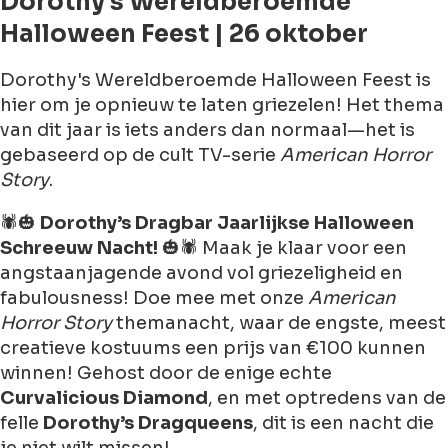
Dorothy's Wereldberoemde
Halloween Feest | 26 oktober
Dorothy's Wereldberoemde Halloween Feest is
hier om je opnieuw te laten griezelen! Het thema
van dit jaar is iets anders dan normaal—het is
gebaseerd op de cult TV-serie
American Horror
Story
.
🕷🎃
Dorothy’s Dragbar Jaarlijkse Halloween
Schreeuw Nacht!
🎃🕷 Maak je klaar voor een
angstaanjagende avond vol griezeligheid en
fabulousness! Doe mee met onze
American
Horror Story
themanacht, waar de engste, meest
creatieve kostuums een prijs van €100 kunnen
winnen! Gehost door de enige echte
Curvalicious Diamond
, en met optredens van de
felle
Dorothy’s Dragqueens
, dit is een nacht die
je niet wilt missen!